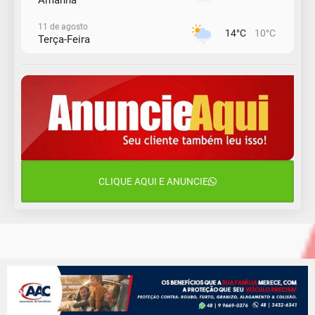
11 de agosto
14°C
10°C
Terça-Feira
12 de agosto
15°C
11°C
Quarta-Feira
13 de agosto
18°C
14°C
Quinta-Feira
14 de agosto
19°C
17°C
Sexta-Feira
CLIQUE AQUI E ANUNCIE
15 de agosto
19°C
17°C
Sábado