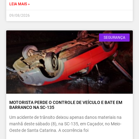
LEIA MAIS »
09/08/2026
SEGURANÇA
MOTORISTA PERDE O CONTROLE DE VEÍCULO E BATE EM
BARRANCO NA SC-135
Um acidente de trânsito deixou apenas danos materiais na
manhã deste sábado (8), na SC-135, em Caçador, no Meio-
Oeste de Santa Catarina. A ocorrência foi