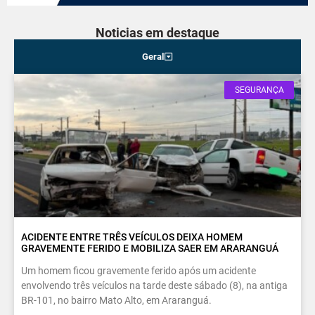
Noticias em destaque
Geral
SEGURANÇA
ACIDENTE ENTRE TRÊS VEÍCULOS DEIXA HOMEM
GRAVEMENTE FERIDO E MOBILIZA SAER EM ARARANGUÁ
Um homem ficou gravemente ferido após um acidente
envolvendo três veículos na tarde deste sábado (8), na antiga
BR-101, no bairro Mato Alto, em Araranguá.