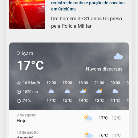
registro de roubo e porção de cocaína
em Criciúma
Um homem de 31 anos foi preso
pela Polícia Militar
Içara
17°C
Nuvens dispersas
16.9 km/h
12:00
15:00
18:00
21:00
00:00
03:00
1020
mb
17°C
15°C
14°C
12°C
11°C
11°C
74
%
9 de agosto
17°C
12°C
Hoje
10 de agosto
16°C
11°C
Amanhã