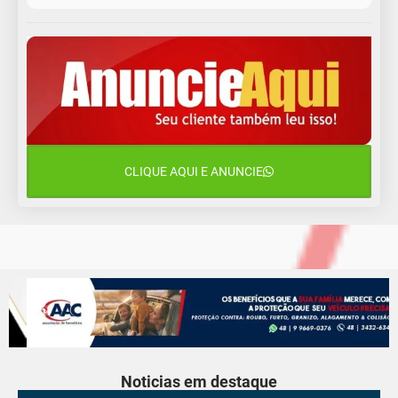
12 de agosto
15°C
11°C
Quarta-Feira
13 de agosto
18°C
14°C
Quinta-Feira
14 de agosto
19°C
17°C
Sexta-Feira
CLIQUE AQUI E ANUNCIE
15 de agosto
19°C
17°C
Sábado
Noticias em destaque