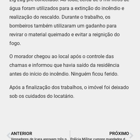
água foram utilizados para a extinção do incêndio e
realização do rescaldo. Durante o trabalho, os
bombeiros também utilizaram um gadanho para
revirar o material queimado e evitar a reignição do
fogo.
O morador chegou ao local após o controle das
chamas e informou que havia saído da residência
antes do início do incêndio. Ninguém ficou ferido.
Após a finalização dos trabalhos, o imóvel foi deixado
sob os cuidados do locatário.
ANTERIOR
PRÓXIMO
Vereadores de Içara aprovam três projetos de lei em sessão desta segunda-feira
Polícia Militar cumpre mandados de prisão em Lauro Müller e Criciúma