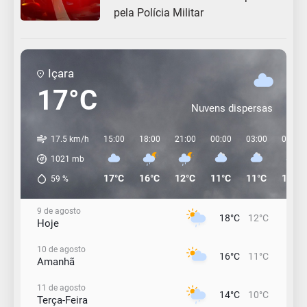
pela Polícia Militar
Içara
17°C
Nuvens dispersas
17.5 km/h
15:00
18:00
21:00
00:00
03:00
06:00
1021
mb
17°C
16°C
12°C
11°C
11°C
11°C
59
%
9 de agosto
18°C
12°C
Hoje
10 de agosto
16°C
11°C
Amanhã
11 de agosto
14°C
10°C
Terça-Feira