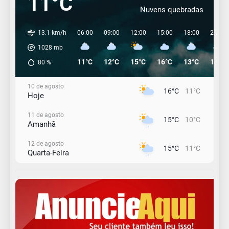
11°C
Nuvens quebradas
13.1 km/h
06:00
09:00
12:00
15:00
18:00
21:00
1028
mb
11°C
12°C
15°C
16°C
13°C
12°C
80
%
10 de agosto
16°C
11°C
Hoje
11 de agosto
15°C
10°C
Amanhã
12 de agosto
15°C
11°C
Quarta-Feira
13 de agosto
18°C
14°C
Quinta-Feira
14 de agosto
20°C
16°C
Sexta-Feira