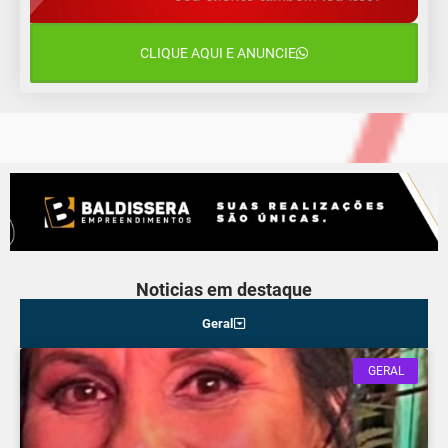
15 de agosto
24°C
18°C
Sábado
CLIQUE AQUI E ANUNCIE
16 de agosto
21°C
17°C
Domingo
Noticias em destaque
Geral
GERAL