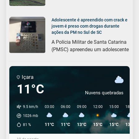
Adolescente é apreendido com crack e
jovem é preso com drogas durante
ações da PM no Sul de SC
A Polícia Militar de Santa Catarina
(PMSC) apreendeu um adolescente
Içara
11°C
Nuvens quebradas
9.5 km/h
03:00
06:00
09:00
12:00
15:00
18:00
1026
mb
11°C
11°C
13°C
15°C
15°C
13°C
81
%