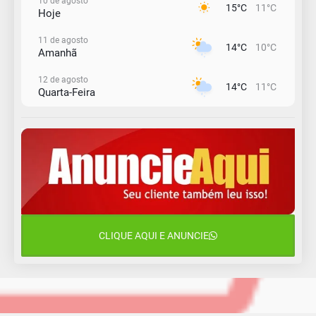
10 de agosto
15°C
11°C
Hoje
11 de agosto
14°C
10°C
Amanhã
12 de agosto
14°C
11°C
Quarta-Feira
13 de agosto
19°C
13°C
Quinta-Feira
14 de agosto
21°C
17°C
Sexta-Feira
15 de agosto
18°C
17°C
Sábado
CLIQUE AQUI E ANUNCIE
16 de agosto
22°C
17°C
Domingo