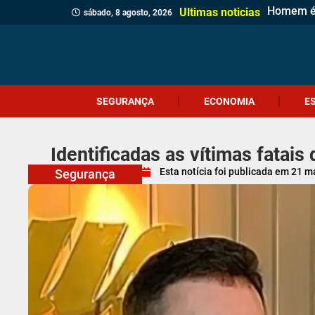
Homem é p
Casa de 
Gol esta
Polícia M
Polícia C
Sábado Es
Adolescen
Comércio
Prefeitur
Identifi
Homem qu
Prouni 2
Adolescen
Ciclone-
Jovem de
Câmara d
Meninas 
Projeto V
Ultimas noticias
sábado, 8 agosto, 2026
SEGURANÇA
ECONOMIA
E
Identificadas as vítimas fatai
Esta notícia foi publicada em
21 m
Segurança