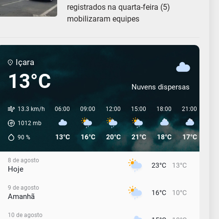
registrados na quarta-feira (5)
mobilizaram equipes
Içara
13°C
Nuvens dispersas
13.3 km/h
06:00
09:00
12:00
15:00
18:00
21:00
00:
1012
mb
13°C
16°C
20°C
21°C
18°C
17°C
16°
90
%
8 de agosto
23°C
13°C
Hoje
9 de agosto
16°C
10°C
Amanhã
10 de agosto