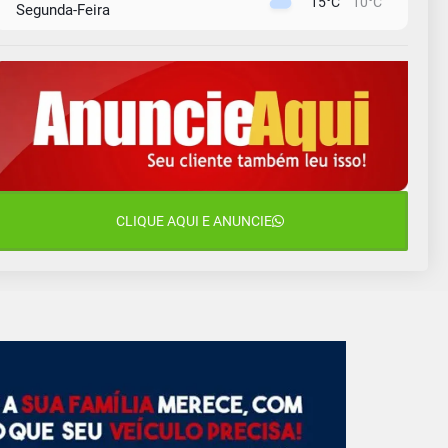
15°C
10°C
Segunda-Feira
11 de agosto
12°C
11°C
Terça-Feira
12 de agosto
15°C
12°C
Quarta-Feira
13 de agosto
22°C
15°C
Quinta-Feira
14 de agosto
CLIQUE AQUI E ANUNCIE
18°C
15°C
Sexta-Feira