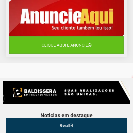
Terça-Feira
12 de agosto
15°C
12°C
Quarta-Feira
13 de agosto
18°C
14°C
Quinta-Feira
CLIQUE AQUI E ANUNCIE
14 de agosto
20°C
16°C
Sexta-Feira
Noticias em destaque
Geral