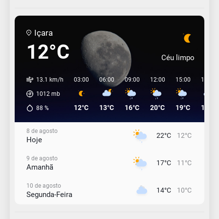
Içara
12°C
Céu limpo
13.1 km/h
03:00
06:00
09:00
12:00
15:00
18:00
1012
mb
12°C
13°C
16°C
20°C
19°C
17°C
88
%
8 de agosto
22°C
12°C
Hoje
9 de agosto
17°C
11°C
Amanhã
10 de agosto
14°C
10°C
Segunda-Feira
11 de agosto
13°C
11°C