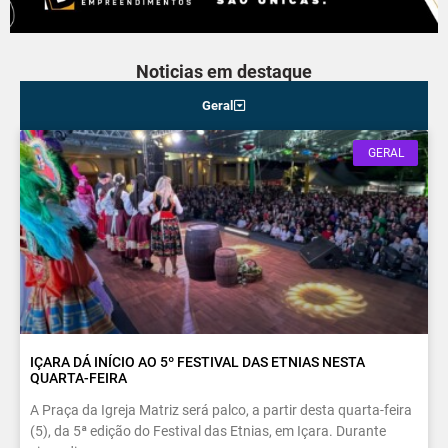
Noticias em destaque
Geral
GERAL
IÇARA DÁ INÍCIO AO 5º FESTIVAL DAS ETNIAS NESTA
QUARTA-FEIRA
A Praça da Igreja Matriz será palco, a partir desta quarta-feira
(5), da 5ª edição do Festival das Etnias, em Içara. Durante