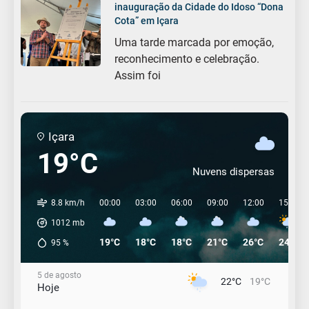
inauguração da Cidade do Idoso “Dona
Cota” em Içara
Uma tarde marcada por emoção,
reconhecimento e celebração.
Assim foi
Içara
19°C
Nuvens dispersas
8.8 km/h
00:00
03:00
06:00
09:00
12:00
15:00
1012
mb
19°C
18°C
18°C
21°C
26°C
24°C
95
%
5 de agosto
22°C
19°C
Hoje