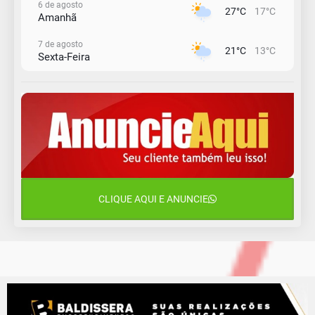
6 de agosto
27°C
17°C
Amanhã
7 de agosto
21°C
13°C
Sexta-Feira
8 de agosto
23°C
11°C
Sábado
9 de agosto
16°C
12°C
Domingo
10 de agosto
13°C
11°C
Segunda-Feira
CLIQUE AQUI E ANUNCIE
11 de agosto
15°C
10°C
Terça-Feira