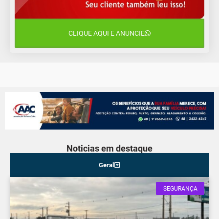
15 de agosto
24°C
18°C
Sábado
CLIQUE AQUI E ANUNCIE
16 de agosto
21°C
17°C
Domingo
Noticias em destaque
Geral
SEGURANÇA