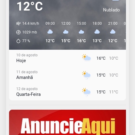
12°C
Nublado
14.4 km/h
09:00
12:00
15:00
18:00
21:00
00:00
1029
mb
12°C
15°C
16°C
13°C
12°C
10°C
77
%
10 de agosto
16°C
10°C
Hoje
11 de agosto
15°C
10°C
Amanhã
12 de agosto
15°C
11°C
Quarta-Feira
13 de agosto
18°C
14°C
Quinta-Feira
14 de agosto
20°C
16°C
Sexta-Feira