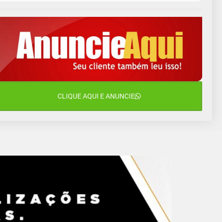
10 de agosto
13°C
11°C
Segunda-Feira
11 de agosto
15°C
9°C
Terça-Feira
12 de agosto
15°C
11°C
Quarta-Feira
13 de agosto
CLIQUE AQUI E ANUNCIE
16°C
13°C
Quinta-Feira