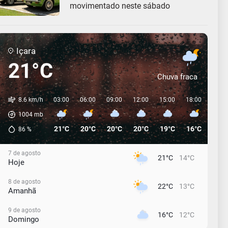
movimentado neste sábado
Içara
21°C
Chuva fraca
8.6 km/h
03:00
06:00
09:00
12:00
15:00
18:00
21:0
1004
mb
21°C
20°C
20°C
20°C
19°C
16°C
14°C
86
%
7 de agosto
21°C
14°C
Hoje
8 de agosto
22°C
13°C
Amanhã
9 de agosto
16°C
12°C
Domingo