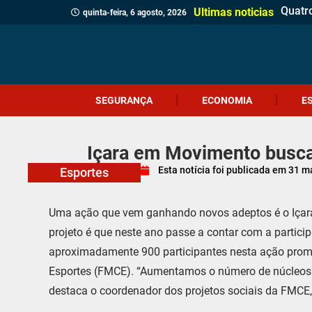
Quatr
(Víde
Políci
Profes
Cruel
Içara 
Idosa 
Veread
Câmar
PM apr
Homem
Motor
Homem
Antes 
Probl
Coral
Ultimas noticias
quinta-feira, 6 agosto, 2026
SEGURANÇA
ECONOMIA
E
Içara em Movimento busca
Esta notícia foi publicada em
31 m
Esportes
Uma ação que vem ganhando novos adeptos é o Içara
projeto é que neste ano passe a contar com a partici
aproximadamente 900 participantes nesta ação prom
Esportes (FMCE). “Aumentamos o número de núcleos e
destaca o coordenador dos projetos sociais da FMCE,