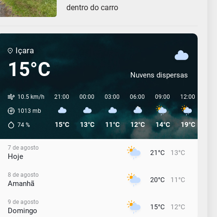
dentro do carro
Içara
15°C
Nuvens dispersas
10.5 km/h
21:00
00:00
03:00
06:00
09:00
12:00
15:
1013
mb
15°C
13°C
11°C
12°C
14°C
19°C
18°
74
%
7 de agosto
21°C
13°C
Hoje
8 de agosto
20°C
11°C
Amanhã
9 de agosto
15°C
12°C
Domingo