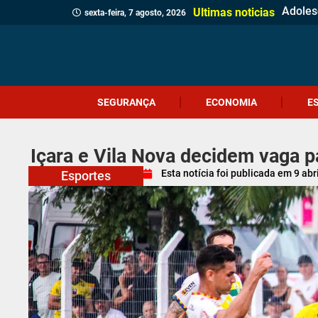
Adolesc
Comérc
Prefei
Identi
Homem 
Prouni
Adolesc
Ciclon
Jovem 
Câmara
Menina
Projet
Delega
Veread
Cliente
Revita
Criciú
Dia do
Ultimas noticias
sexta-feira, 7 agosto, 2026
SEGURANÇA
ECONOMIA
E
Içara e Vila Nova decidem vaga p
Esta notícia foi publicada em
9 abr
Esportes