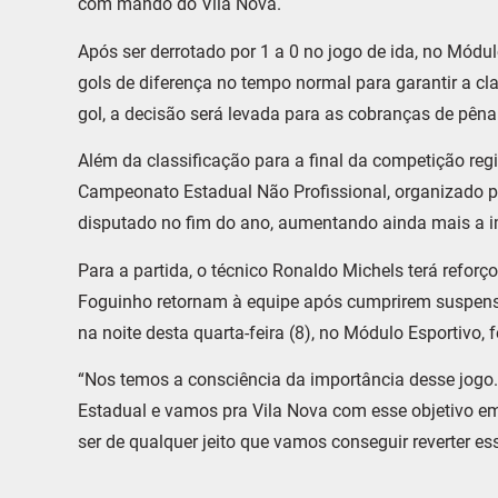
com mando do Vila Nova.
Após ser derrotado por 1 a 0 no jogo de ida, no Módulo
gols de diferença no tempo normal para garantir a cla
gol, a decisão será levada para as cobranças de pênal
Além da classificação para a final da competição reg
Campeonato Estadual Não Profissional, organizado pe
disputado no fim do ano, aumentando ainda mais a i
Para a partida, o técnico Ronaldo Michels terá refor
Foguinho retornam à equipe após cumprirem suspensã
na noite desta quarta-feira (8), no Módulo Esportivo,
“Nos temos a consciência da importância desse jogo
Estadual e vamos pra Vila Nova com esse objetivo em
ser de qualquer jeito que vamos conseguir reverter es