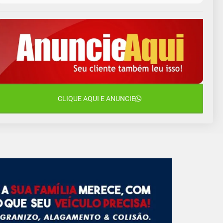
10 de agosto
14°C
10°C
Segunda-Feira
11 de agosto
13°C
10°C
Terça-Feira
12 de agosto
16°C
11°C
Quarta-Feira
13 de agosto
CLIQUE AQUI E ANUNCIE
18°C
13°C
Quinta-Feira