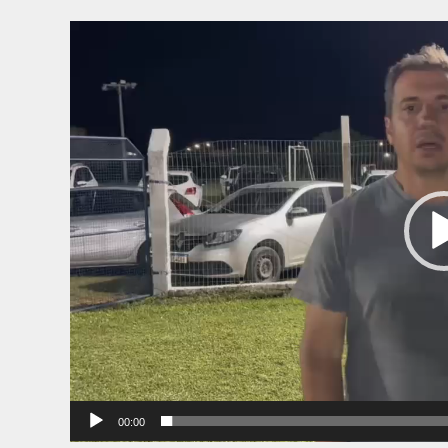
Tocador
de
vídeo
00:00