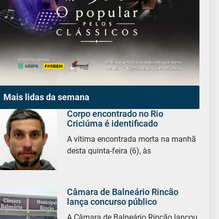
Mais lidas da semana
Corpo encontrado no Rio
Criciúma é identificado
A vítima encontrada morta na manhã
desta quinta-feira (6), às
Câmara de Balneário Rincão
lança concurso público
A Câmara de Balneário Rincão lançou