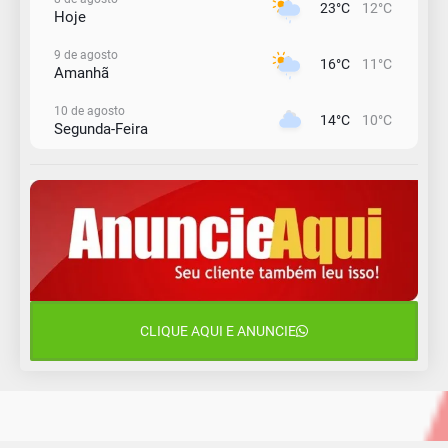
23°C
12°C
Hoje
9 de agosto
16°C
11°C
Amanhã
10 de agosto
14°C
10°C
Segunda-Feira
11 de agosto
13°C
11°C
Terça-Feira
12 de agosto
15°C
12°C
Quarta-Feira
13 de agosto
18°C
14°C
Quinta-Feira
CLIQUE AQUI E ANUNCIE
14 de agosto
20°C
16°C
Sexta-Feira