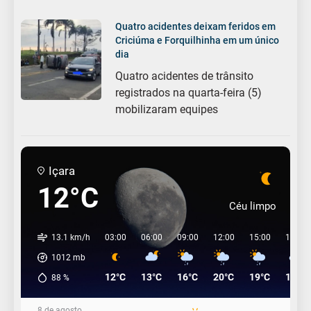
Quatro acidentes deixam feridos em
Criciúma e Forquilhinha em um único
dia
Quatro acidentes de trânsito
registrados na quarta-feira (5)
mobilizaram equipes
Içara
12°C
Céu limpo
13.1 km/h
03:00
06:00
09:00
12:00
15:00
18:00
1012
mb
12°C
13°C
16°C
20°C
19°C
17°C
88
%
8 de agosto