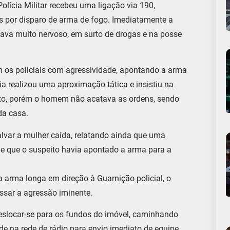
Polícia Militar recebeu uma ligação via 190,
 por disparo de arma de fogo. Imediatamente a
tava muito nervoso, em surto de drogas e na posse
os policiais com agressividade, apontando a arma
cia realizou uma aproximação tática e insistiu na
to, porém o homem não acatava as ordens, sendo
da casa.
alvar a mulher caída, relatando ainda que uma
 e que o suspeito havia apontado a arma para a
arma longa em direção à Guarnição policial, o
ssar a agressão iminente.
eslocar-se para os fundos do imóvel, caminhando
ade na rede de rádio para envio imediato de equipe