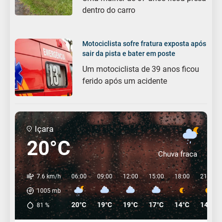
dentro do carro
Motociclista sofre fratura exposta após
sair da pista e bater em poste
Um motociclista de 39 anos ficou
ferido após um acidente
Içara
20°C
Chuva fraca
7.6 km/h
06:00
09:00
12:00
15:00
18:00
21:00
1005
mb
20°C
19°C
19°C
17°C
14°C
14°C
81
%