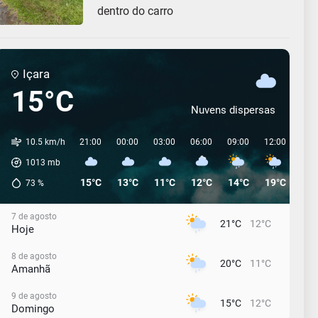
dentro do carro
Içara
15°C
Nuvens dispersas
10.5 km/h
21:00
00:00
03:00
06:00
09:00
12:00
15:
1013
mb
15°C
13°C
11°C
12°C
14°C
19°C
18°
73
%
7 de agosto
21°C
12°C
Hoje
8 de agosto
20°C
11°C
Amanhã
9 de agosto
15°C
12°C
Domingo