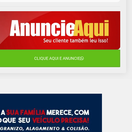
10 de agosto
14°C
10°C
Segunda-Feira
11 de agosto
13°C
10°C
Terça-Feira
12 de agosto
16°C
11°C
Quarta-Feira
13 de agosto
CLIQUE AQUI E ANUNCIE
18°C
13°C
Quinta-Feira