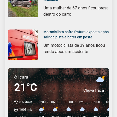
Uma mulher de 67 anos ficou presa
dentro do carro
Motociclista sofre fratura exposta após
sair da pista e bater em poste
Um motociclista de 39 anos ficou
ferido após um acidente
Içara
21°C
Chuva fraca
8.6 km/h
03:00
06:00
09:00
12:00
15:00
18:00
1003
mb
21°C
19°C
19°C
20°C
19°C
16°C