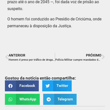
prazo até o ano de 2045 —, foi dada voz de prisão ao
suspeito.
O homem foi conduzido ao Presídio de Criciúma, onde
permaneceu à disposição da Justiça.
ANTERIOR
PRÓXIMO
Homem é preso por tráfico de drogas e porte ilegal de arma de fogo em Forquilhinha
Polícia Militar cumpre mandados de prisão em Siderópolis e Orleans
Gostou da notícia então compartilhe:
Facebook
Twitter
WhatsApp
Telegram