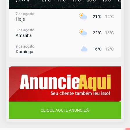
77
%
7 de agosto
21°C
14°C
Hoje
8 de agosto
22°C
13°C
Amanhã
9 de agosto
16°C
12°C
Domingo
10 de agosto
13°C
11°C
Segunda-Feira
11 de agosto
15°C
9°C
Terça-Feira
12 de agosto
15°C
11°C
Quarta-Feira
CLIQUE AQUI E ANUNCIE
13 de agosto
16°C
13°C
Quinta-Feira