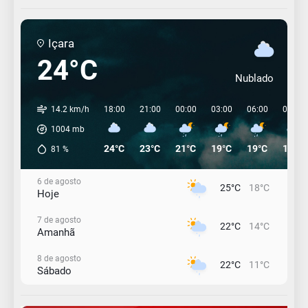
Içara
24°C
Nublado
14.2 km/h
18:00
21:00
00:00
03:00
06:00
09:00
1004
mb
24°C
23°C
21°C
19°C
19°C
19°C
81
%
6 de agosto
25°C
18°C
Hoje
7 de agosto
22°C
14°C
Amanhã
8 de agosto
22°C
11°C
Sábado
9 de agosto
16°C
12°C