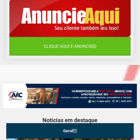
Domingo
10 de agosto
14°C
10°C
Segunda-Feira
11 de agosto
15°C
9°C
Terça-Feira
CLIQUE AQUI E ANUNCIE
12 de agosto
16°C
10°C
Quarta-Feira
Noticias em destaque
Geral