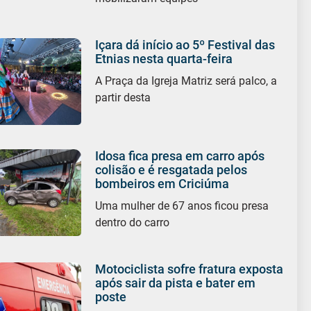
Içara dá início ao 5º Festival das
Etnias nesta quarta-feira
A Praça da Igreja Matriz será palco, a
partir desta
Idosa fica presa em carro após
colisão e é resgatada pelos
bombeiros em Criciúma
Uma mulher de 67 anos ficou presa
dentro do carro
Motociclista sofre fratura exposta
após sair da pista e bater em
poste