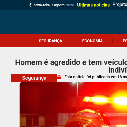
Projet
Delega
Veread
Cliente
Revita
Criciú
Dia do
Corpo 
Quatro
(Vídeo
Polícia
Profes
Crueld
Içara c
Idosa 
Veread
Câmara
Ultimas noticias
sexta-feira, 7 agosto, 2026
SEGURANÇA
ECONOMIA
E
Homem é agredido e tem veículo
indiv
Esta notícia foi publicada em
18 m
Segurança