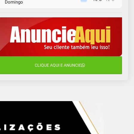
Domingo
10 de agosto
15°C
11°C
Segunda-Feira
11 de agosto
15°C
8°C
Terça-Feira
12 de agosto
15°C
11°C
Quarta-Feira
13 de agosto
CLIQUE AQUI E ANUNCIE
19°C
13°C
Quinta-Feira