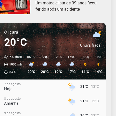
Um motociclista de 39 anos ficou
ferido após um acidente
Içara
20°C
Chuva fraca
7.6 km/h
06:00
09:00
12:00
15:00
18:00
21:00
00:0
1006
mb
20°C
20°C
19°C
17°C
14°C
14°C
13°C
84
%
7 de agosto
21°C
13°C
Hoje
8 de agosto
21°C
12°C
Amanhã
9 de agosto
16°C
12°C