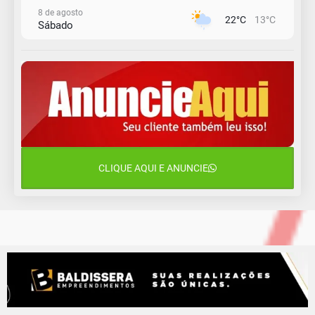
8 de agosto
22°C
13°C
Sábado
9 de agosto
16°C
12°C
Domingo
10 de agosto
13°C
11°C
Segunda-Feira
11 de agosto
15°C
9°C
Terça-Feira
CLIQUE AQUI E ANUNCIE
12 de agosto
15°C
11°C
Quarta-Feira