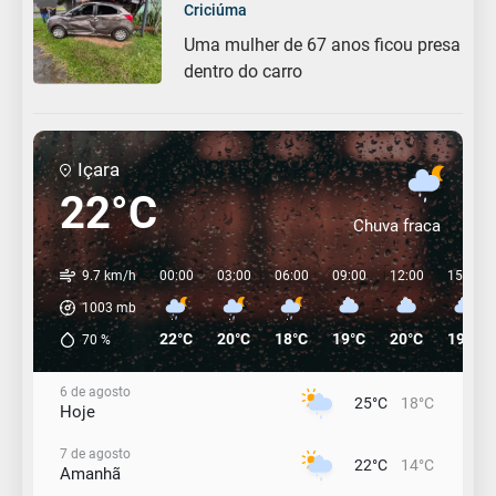
Criciúma
Uma mulher de 67 anos ficou presa
dentro do carro
Içara
22°C
Chuva fraca
9.7 km/h
00:00
03:00
06:00
09:00
12:00
15:00
1003
mb
22°C
20°C
18°C
19°C
20°C
19°C
70
%
6 de agosto
25°C
18°C
Hoje
7 de agosto
22°C
14°C
Amanhã