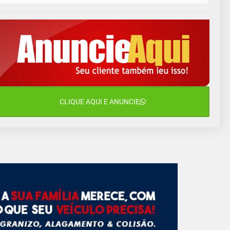
11 de agosto
13°C
11°C
Terça-Feira
12 de agosto
15°C
11°C
Quarta-Feira
13 de agosto
20°C
15°C
Quinta-Feira
14 de agosto
CLIQUE AQUI E ANUNCIE
18°C
13°C
Sexta-Feira