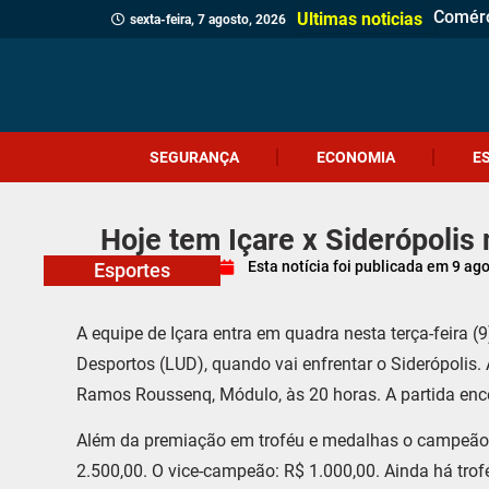
Comérc
Prefei
Identi
Homem 
Prouni
Adolesc
Ciclon
Jovem 
Câmara
Menina
Projet
Delega
Veread
Cliente
Revita
Criciú
Dia do
Corpo 
Ultimas noticias
sexta-feira, 7 agosto, 2026
SEGURANÇA
ECONOMIA
E
Hoje tem Içare x Siderópolis
Esta notícia foi publicada em
9 ag
Esportes
A equipe de Içara entra em quadra nesta terça-feira 
Desportos (LUD), quando vai enfrentar o Siderópolis
Ramos Roussenq, Módulo, às 20 horas. A partida ence
Além da premiação em troféu e medalhas o campeão d
2.500,00. O vice-campeão: R$ 1.000,00. Ainda há trof