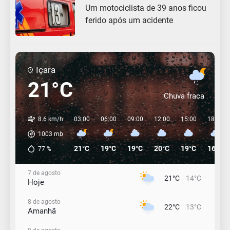
Um motociclista de 39 anos ficou
ferido após um acidente
Içara
21°C
Chuva fraca
8.6 km/h
03:00
06:00
09:00
12:00
15:00
18:00
1003
mb
21°C
19°C
19°C
20°C
19°C
16°C
77
%
7 de agosto
21°C
14°C
Hoje
8 de agosto
22°C
13°C
Amanhã