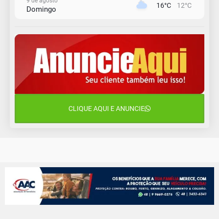
9 de agosto
16°C
12°C
Domingo
10 de agosto
13°C
11°C
Segunda-Feira
11 de agosto
15°C
9°C
Terça-Feira
12 de agosto
15°C
11°C
Quarta-Feira
CLIQUE AQUI E ANUNCIE
13 de agosto
16°C
13°C
Quinta-Feira