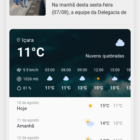
Na manhã desta sexta-feira
(07/08), a equipe da Delegacia de
Içara
11°C
Nuvens quebradas
9.5 km/h
03:00
06:00
09:00
12:00
15:00
18:00
1026
mb
11°C
11°C
13°C
15°C
15°C
13°C
81
%
10 de agosto
15°C
11°C
Hoje
11 de agosto
14°C
10°C
Amanhã
12 de agosto