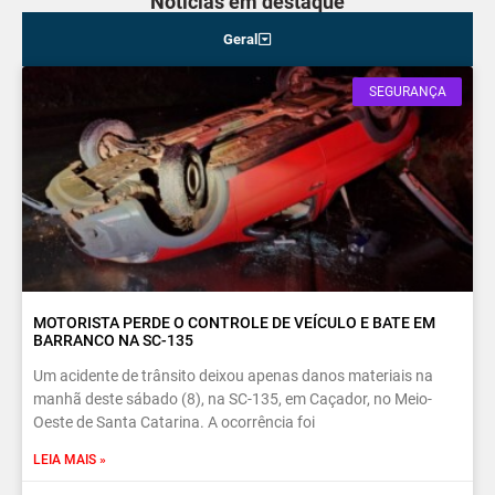
Noticias em destaque
Geral
SEGURANÇA
MOTORISTA PERDE O CONTROLE DE VEÍCULO E BATE EM
BARRANCO NA SC-135
Um acidente de trânsito deixou apenas danos materiais na
manhã deste sábado (8), na SC-135, em Caçador, no Meio-
Oeste de Santa Catarina. A ocorrência foi
LEIA MAIS »