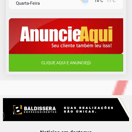
14°C
11°C
Quarta-Feira
13 de agosto
19°C
13°C
Quinta-Feira
14 de agosto
21°C
17°C
Sexta-Feira
15 de agosto
18°C
17°C
Sábado
CLIQUE AQUI E ANUNCIE
16 de agosto
22°C
17°C
Domingo