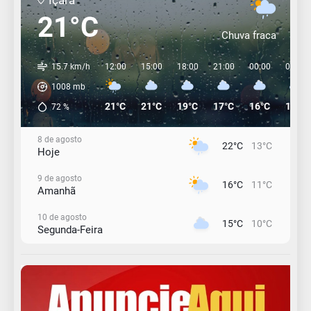
21°C
Chuva fraca
15.7 km/h
12:00
15:00
18:00
21:00
00:00
03:00
1008
mb
21°C
21°C
19°C
17°C
16°C
15°C
72
%
8 de agosto
22°C
13°C
Hoje
9 de agosto
16°C
11°C
Amanhã
10 de agosto
15°C
10°C
Segunda-Feira
11 de agosto
13°C
11°C
Terça-Feira
12 de agosto
15°C
11°C
Quarta-Feira