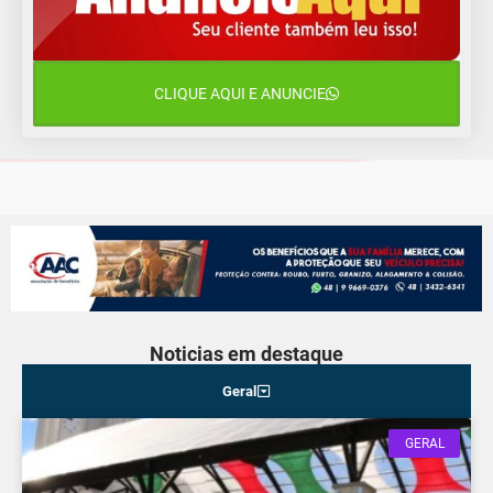
13 de agosto
20°C
15°C
Quinta-Feira
CLIQUE AQUI E ANUNCIE
14 de agosto
18°C
13°C
Sexta-Feira
Noticias em destaque
Geral
GERAL