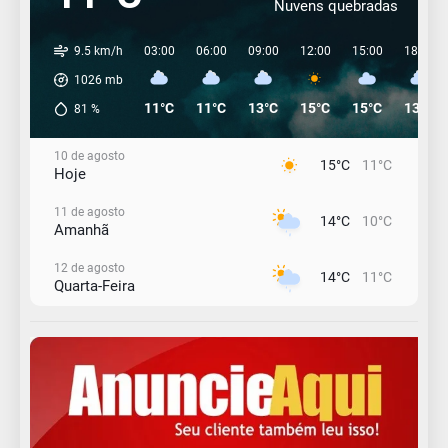
Nuvens quebradas
9.5 km/h
03:00
06:00
09:00
12:00
15:00
18:00
1026
mb
11°C
11°C
13°C
15°C
15°C
13°C
81
%
10 de agosto
15°C
11°C
Hoje
11 de agosto
14°C
10°C
Amanhã
12 de agosto
14°C
11°C
Quarta-Feira
13 de agosto
19°C
13°C
Quinta-Feira
14 de agosto
21°C
17°C
Sexta-Feira
15 de agosto
18°C
17°C