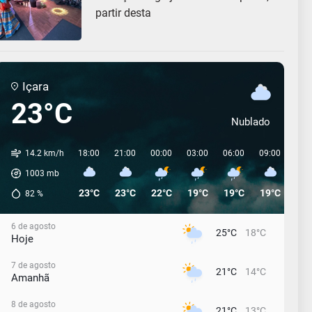
partir desta
Içara
23°C
Nublado
14.2 km/h
18:00
21:00
00:00
03:00
06:00
09:00
12:
1003
mb
23°C
23°C
22°C
19°C
19°C
19°C
20°
82
%
6 de agosto
25°C
18°C
Hoje
7 de agosto
21°C
14°C
Amanhã
8 de agosto
21°C
13°C