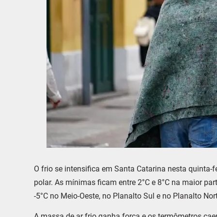
O frio se intensifica em Santa Catarina nesta quinta
polar. As mínimas ficam entre 2°C e 8°C na maior part
-5°C no Meio-Oeste, no Planalto Sul e no Planalto Nort
A massa de ar frio ganha força e os termômetros cae