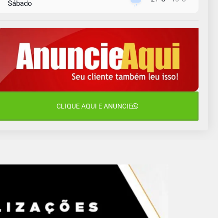
Sábado
9 de agosto
16°C
13°C
Domingo
10 de agosto
14°C
11°C
Segunda-Feira
11 de agosto
15°C
10°C
Terça-Feira
12 de agosto
CLIQUE AQUI E ANUNCIE
14°C
12°C
Quarta-Feira