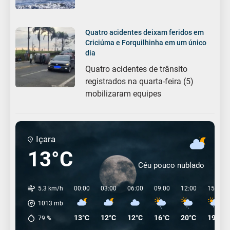
Quatro acidentes deixam feridos em
Criciúma e Forquilhinha em um único
dia
Quatro acidentes de trânsito
registrados na quarta-feira (5)
mobilizaram equipes
Içara
13°C
Céu pouco nublado
5.3 km/h
00:00
03:00
06:00
09:00
12:00
15:00
1013
mb
13°C
12°C
12°C
16°C
20°C
19°C
79
%