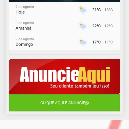
7 de agosto
21°C
13°C
Hoje
8 de agosto
22°C
12°C
Amanhã
9 de agosto
17°C
11°C
Domingo
10 de agosto
14°C
10°C
Segunda-Feira
11 de agosto
13°C
11°C
Terça-Feira
12 de agosto
15°C
12°C
Quarta-Feira
CLIQUE AQUI E ANUNCIE
13 de agosto
18°C
14°C
Quinta-Feira