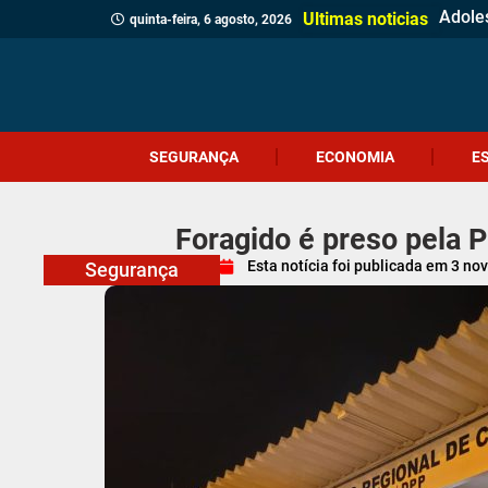
(Víde
Políci
Profes
Cruel
Içara 
Idosa 
Veread
Câmar
PM apr
Homem
Motor
Homem
Antes 
Probl
Coral
Ultimas noticias
quinta-feira, 6 agosto, 2026
SEGURANÇA
ECONOMIA
E
Foragido é preso pela 
Esta notícia foi publicada em
3 no
Segurança