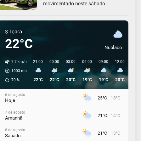
movimentado neste sábado
Içara
22°C
Nublado
7.7 km/h
21:00
00:00
03:00
06:00
09:00
12:00
15:0
1003
mb
22°C
22°C
20°C
19°C
19°C
20°C
19°C
70
%
6 de agosto
25°C
18°C
Hoje
7 de agosto
21°C
14°C
Amanhã
8 de agosto
21°C
13°C
Sábado