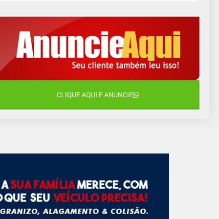
9 de agosto
16°C
13°C
Domingo
10 de agosto
14°C
11°C
Segunda-Feira
11 de agosto
15°C
10°C
Terça-Feira
12 de agosto
CLIQUE AQUI E ANUNCIE
14°C
12°C
Quarta-Feira