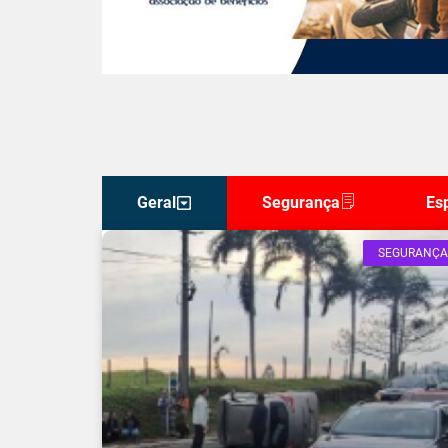
Geral
Segurança
Es
SEGURANÇA