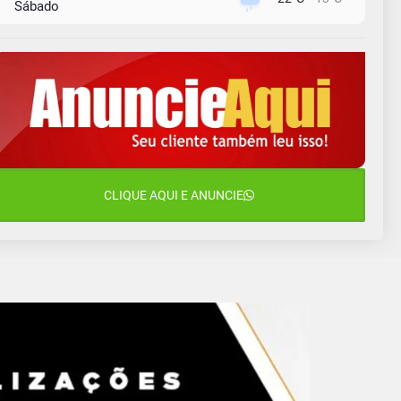
Sábado
9 de agosto
16°C
12°C
Domingo
10 de agosto
13°C
11°C
Segunda-Feira
11 de agosto
15°C
9°C
Terça-Feira
12 de agosto
CLIQUE AQUI E ANUNCIE
15°C
11°C
Quarta-Feira