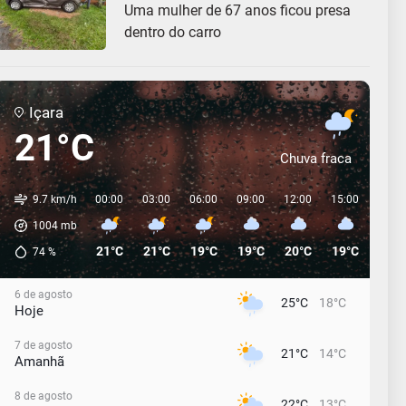
Uma mulher de 67 anos ficou presa
dentro do carro
Içara
21°C
Chuva fraca
9.7 km/h
00:00
03:00
06:00
09:00
12:00
15:00
18:0
1004
mb
21°C
21°C
19°C
19°C
20°C
19°C
16°C
74
%
6 de agosto
25°C
18°C
Hoje
7 de agosto
21°C
14°C
Amanhã
8 de agosto
22°C
13°C