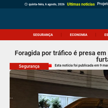
Projet
Delega
Verea
Client
Revita
Crici
Dia d
Corpo 
Quatr
(Víde
Políci
Profes
Cruel
Içara 
Idosa 
Veread
Câmar
Ultimas noticias
quinta-feira, 6 agosto, 2026
SEGURANÇA
ECONOMIA
E
Foragida por tráfico é presa e
fur
Esta notícia foi publicada em
9 ma
Segurança