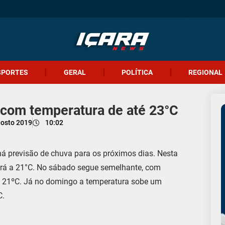
SPORTES
GERAL
POLÍTICA
REGIONAL
 com temperatura de até 23°C
gosto 2019
10:02
há previsão de chuva para os próximos dias. Nesta
gará a 21°C. No sábado segue semelhante, com
a 21ºC. Já no domingo a temperatura sobe um
C.