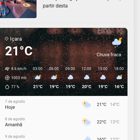
partir desta
Içara
21°C
Chuva fraca
8.6 km/h
03:00
06:00
09:00
12:00
15:00
18:00
21:0
1003
mb
21°C
19°C
19°C
20°C
19°C
16°C
14°C
77
%
7 de agosto
21°C
14°C
Hoje
8 de agosto
22°C
13°C
Amanhã
9 de agosto
16°C
12°C