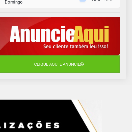
Domingo
10 de agosto
13°C
11°C
Segunda-Feira
11 de agosto
15°C
9°C
Terça-Feira
12 de agosto
15°C
11°C
Quarta-Feira
13 de agosto
CLIQUE AQUI E ANUNCIE
16°C
13°C
Quinta-Feira