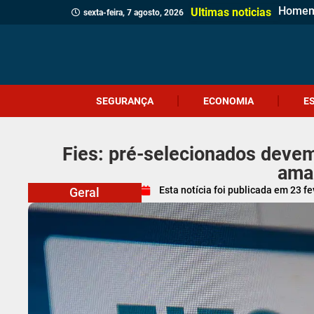
Homem 
Casa d
Gol es
Políci
Polícia
Sábado
Adolesc
Comérc
Prefei
Identi
Homem 
Prouni
Adolesc
Ciclon
Jovem 
Câmara
Menina
Projet
Ultimas noticias
sexta-feira, 7 agosto, 2026
SEGURANÇA
ECONOMIA
E
Fies: pré-selecionados deve
ama
Esta notícia foi publicada em
23 fe
Geral