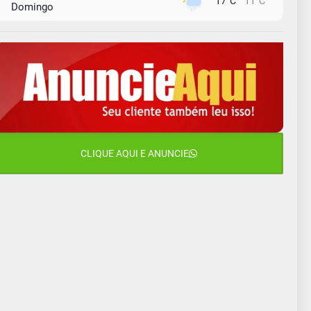
17°C
11°C
Domingo
10 de agosto
14°C
10°C
Segunda-Feira
11 de agosto
13°C
11°C
Terça-Feira
12 de agosto
15°C
12°C
Quarta-Feira
13 de agosto
CLIQUE AQUI E ANUNCIE
18°C
14°C
Quinta-Feira