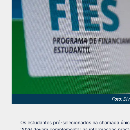
Foto: Di
Os estudantes pré-selecionados na chamada única
2026 devem complementar as informações presta