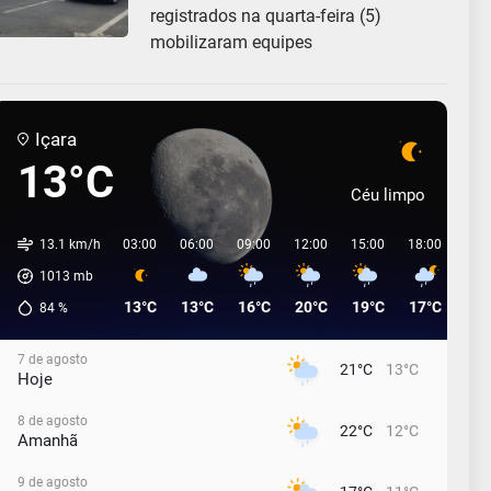
registrados na quarta-feira (5)
mobilizaram equipes
Içara
13°C
Céu limpo
13.1 km/h
03:00
06:00
09:00
12:00
15:00
18:00
21:
1013
mb
13°C
13°C
16°C
20°C
19°C
17°C
17°
84
%
7 de agosto
21°C
13°C
Hoje
8 de agosto
22°C
12°C
Amanhã
9 de agosto