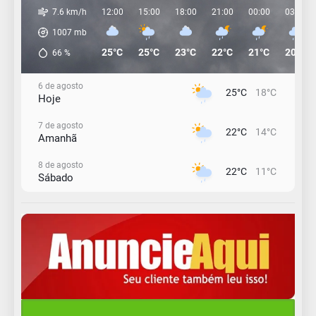
7.6 km/h
12:00
15:00
18:00
21:00
00:00
03:00
1007
mb
25°C
25°C
23°C
22°C
21°C
20°C
66
%
6 de agosto
25°C
18°C
Hoje
7 de agosto
22°C
14°C
Amanhã
8 de agosto
22°C
11°C
Sábado
9 de agosto
16°C
12°C
Domingo
10 de agosto
14°C
10°C
Segunda-Feira
11 de agosto
15°C
9°C
Terça-Feira