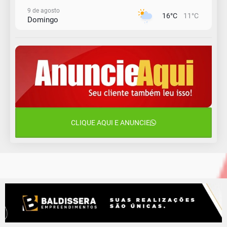
9 de agosto
16°C
11°C
Domingo
10 de agosto
15°C
11°C
Segunda-Feira
11 de agosto
11°C
11°C
Terça-Feira
12 de agosto
14°C
11°C
Quarta-Feira
CLIQUE AQUI E ANUNCIE
13 de agosto
23°C
14°C
Quinta-Feira