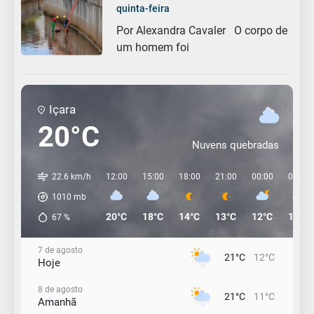
quinta-feira
Por Alexandra Cavaler O corpo de
um homem foi
Içara
20°C
Nuvens quebradas
22.6 km/h
12:00
15:00
18:00
21:00
00:00
03:00
1010
mb
20°C
18°C
14°C
13°C
12°C
11°C
67
%
7 de agosto
21°C
12°C
Hoje
8 de agosto
21°C
11°C
Amanhã