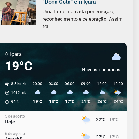
“Dona Cota” em Içara
Uma tarde marcada por emoção,
reconhecimento e celebração. Assim
foi
Içara
19°C
Nuvens quebradas
8.8 km/h
00:00
03:00
06:00
09:00
12:00
15:00
18:0
1012
mb
19°C
18°C
17°C
21°C
26°C
24°C
22°C
95
%
5 de agosto
22°C
19°C
Hoje
6 de agosto
27°C
17°C