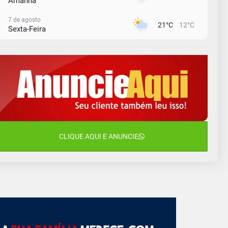
Amanhã
7 de agosto
21°C
12°C
Sexta-Feira
8 de agosto
23°C
11°C
Sábado
9 de agosto
15°C
12°C
Domingo
10 de agosto
12°C
10°C
Segunda-Feira
11 de agosto
CLIQUE AQUI E ANUNCIE
14°C
9°C
Terça-Feira