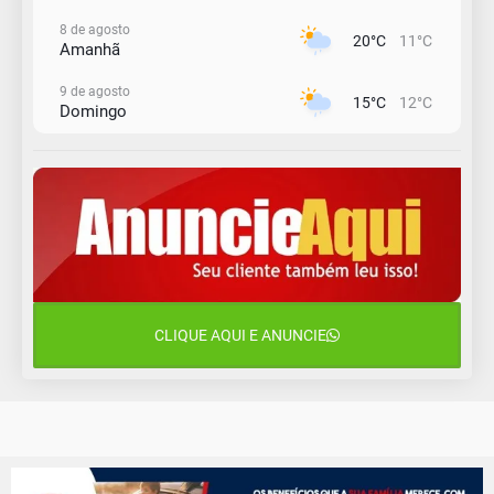
8 de agosto
20°C
11°C
Amanhã
9 de agosto
15°C
12°C
Domingo
10 de agosto
14°C
10°C
Segunda-Feira
11 de agosto
13°C
10°C
Terça-Feira
12 de agosto
16°C
11°C
Quarta-Feira
CLIQUE AQUI E ANUNCIE
13 de agosto
18°C
13°C
Quinta-Feira