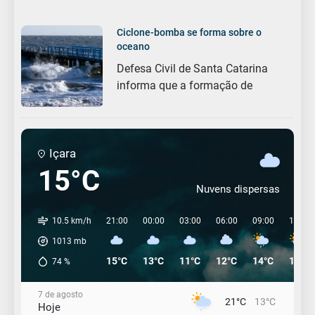
Ciclone-bomba se forma sobre o
oceano
Defesa Civil de Santa Catarina
informa que a formação de
Içara
15°C
Nuvens dispersas
10.5 km/h
21:00
00:00
03:00
06:00
09:00
12:00
1013
mb
15°C
13°C
11°C
12°C
14°C
19°C
74
%
7 de agosto
21°C
13°C
Hoje