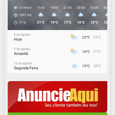
3.3 km/h
15:00
18:00
21:00
00:00
03:00
06:00
1007
mb
21°C
19°C
17°C
16°C
15°C
15°C
71
%
8 de agosto
22°C
13°C
Hoje
9 de agosto
16°C
11°C
Amanhã
10 de agosto
15°C
10°C
Segunda-Feira
11 de agosto
13°C
11°C
Terça-Feira
12 de agosto
15°C
11°C
Quarta-Feira
13 de agosto
20°C
15°C
Quinta-Feira