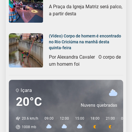
A Praça da Igreja Matriz será palco,
a partir desta
(Vídeo) Corpo de homem é encontrado
no Rio Criciúma na manhã desta
quinta-feira
Por Alexandra Cavaler O corpo de
um homem foi
Içara
20°C
Nuvens quebradas
20.6 km/h
09:00
12:00
15:00
18:00
21:00
00:00
1008
mb