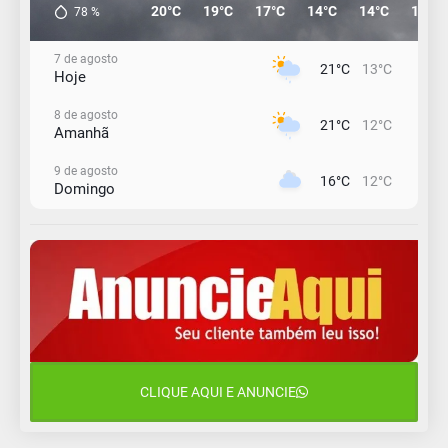
20°C
19°C
17°C
14°C
14°C
13°C
78
%
7 de agosto
21°C
13°C
Hoje
8 de agosto
21°C
12°C
Amanhã
9 de agosto
16°C
12°C
Domingo
10 de agosto
15°C
11°C
Segunda-Feira
11 de agosto
15°C
8°C
Terça-Feira
12 de agosto
15°C
11°C
Quarta-Feira
CLIQUE AQUI E ANUNCIE
13 de agosto
19°C
13°C
Quinta-Feira