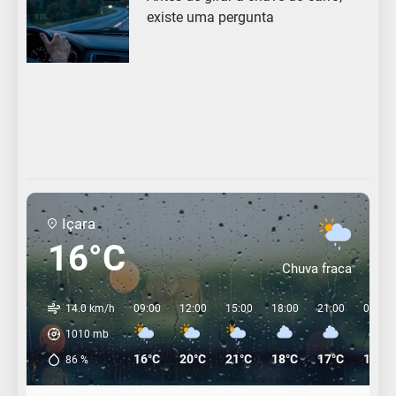
existe uma pergunta
Içara
16°C
Chuva fraca
14.0 km/h
09:00
12:00
15:00
18:00
21:00
00:00
1010
mb
16°C
20°C
21°C
18°C
17°C
16°C
86
%