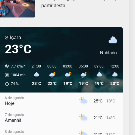
partir desta
Içara
23°C
Nublado
7.7 km/h
21:00
00:00
03:00
06:00
09:00
12:00
15:0
1004
mb
23°C
22°C
19°C
19°C
19°C
20°C
19°C
74
%
6 de agosto
25°C
18°C
Hoje
7 de agosto
21°C
14°C
Amanhã
8 de agosto
21°C
13°C