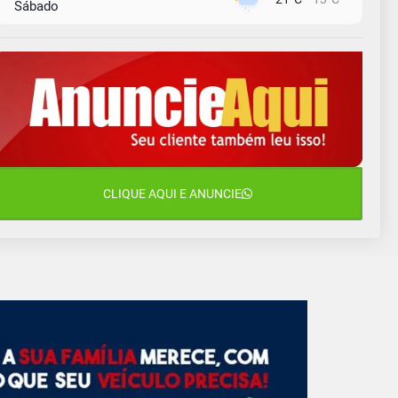
Sábado
9 de agosto
16°C
13°C
Domingo
10 de agosto
14°C
11°C
Segunda-Feira
11 de agosto
15°C
10°C
Terça-Feira
12 de agosto
CLIQUE AQUI E ANUNCIE
14°C
12°C
Quarta-Feira