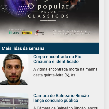
Mais lidas da semana
Corpo encontrado no Rio
Criciúma é identificado
A vítima encontrada morta na manhã
desta quinta-feira (6), às
Câmara de Balneário Rincão
lança concurso público
A Câmara de Balneário Rincão lançou