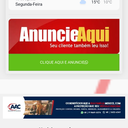
15°C
10°C
Segunda-Feira
11 de agosto
13°C
11°C
Terça-Feira
12 de agosto
15°C
11°C
Quarta-Feira
13 de agosto
20°C
15°C
Quinta-Feira
CLIQUE AQUI E ANUNCIE
14 de agosto
18°C
13°C
Sexta-Feira