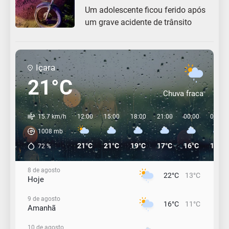
Um adolescente ficou ferido após
um grave acidente de trânsito
Içara
21°C
Chuva fraca
15.7 km/h
12:00
15:00
18:00
21:00
00:00
03:00
1008
mb
21°C
21°C
19°C
17°C
16°C
15°C
72
%
8 de agosto
22°C
13°C
Hoje
9 de agosto
16°C
11°C
Amanhã
10 de agosto