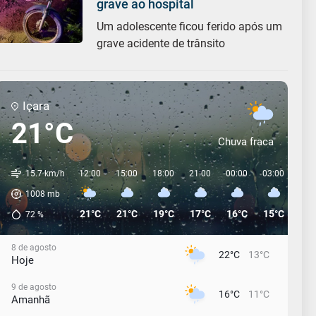
grave ao hospital
Um adolescente ficou ferido após um
grave acidente de trânsito
Içara
21°C
Chuva fraca
15.7 km/h
12:00
15:00
18:00
21:00
00:00
03:00
06:
1008
mb
21°C
21°C
19°C
17°C
16°C
15°C
15°
72
%
8 de agosto
22°C
13°C
Hoje
9 de agosto
16°C
11°C
Amanhã