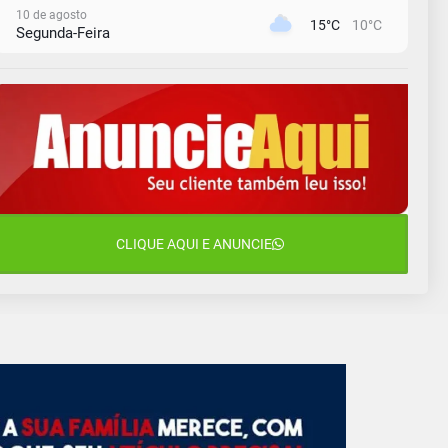
10 de agosto
15°C
10°C
Segunda-Feira
11 de agosto
13°C
11°C
Terça-Feira
12 de agosto
15°C
11°C
Quarta-Feira
13 de agosto
20°C
15°C
Quinta-Feira
14 de agosto
CLIQUE AQUI E ANUNCIE
18°C
13°C
Sexta-Feira