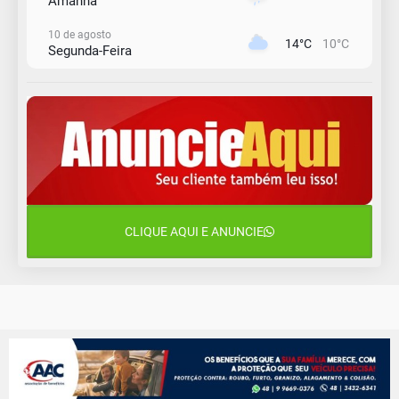
Amanhã
10 de agosto
14°C
10°C
Segunda-Feira
11 de agosto
13°C
11°C
Terça-Feira
12 de agosto
15°C
12°C
Quarta-Feira
13 de agosto
18°C
14°C
Quinta-Feira
CLIQUE AQUI E ANUNCIE
14 de agosto
20°C
16°C
Sexta-Feira