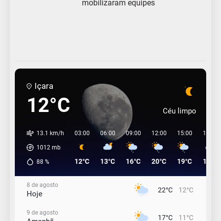
mobilizaram equipes
Içara
12°C
Céu limpo
13.1 km/h
03:00
06:00
09:00
12:00
15:00
18:00
1012
mb
12°C
13°C
16°C
20°C
19°C
17°C
88
%
8 de agosto
22°C
12°C
Hoje
9 de agosto
17°C
11°C