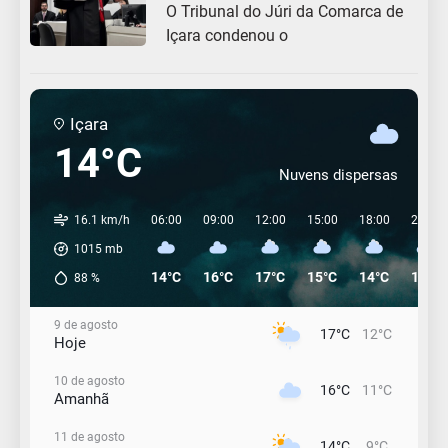
O Tribunal do Júri da Comarca de
Içara condenou o
Içara
14°C
Nuvens dispersas
16.1 km/h
06:00
09:00
12:00
15:00
18:00
21:00
1015
mb
14°C
16°C
17°C
15°C
14°C
12°C
88
%
9 de agosto
17°C
12°C
Hoje
10 de agosto
16°C
11°C
Amanhã
11 de agosto
14°C
9°C