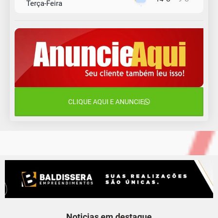
Terça-Feira
12 de agosto
13°C
11°C
Quarta-Feira
13 de agosto
17°C
12°C
Quinta-Feira
14 de agosto
18°C
16°C
Sexta-Feira
CLIQUE AQUI E ANUNCIE
15 de agosto
18°C
18°C
Sábado
Noticias em destaque