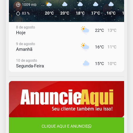
1009
mb
20°C
20°C
18°C
17°C
16°C
15°C
83
%
8 de agosto
22°C
13°C
Hoje
9 de agosto
16°C
11°C
Amanhã
10 de agosto
15°C
10°C
Segunda-Feira
11 de agosto
13°C
11°C
Terça-Feira
12 de agosto
15°C
11°C
Quarta-Feira
13 de agosto
20°C
15°C
Quinta-Feira
CLIQUE AQUI E ANUNCIE
14 de agosto
18°C
13°C
Sexta-Feira