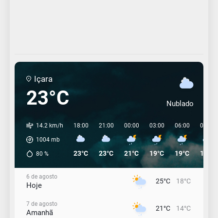
Içara
23°C
Nublado
14.2 km/h
18:00
21:00
00:00
03:00
06:00
09:00
1004
mb
23°C
23°C
21°C
19°C
19°C
19°C
80
%
6 de agosto
25°C
18°C
Hoje
7 de agosto
21°C
14°C
Amanhã