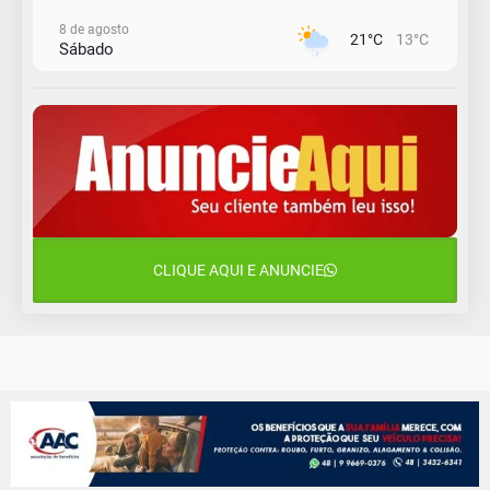
8 de agosto
21°C
13°C
Sábado
9 de agosto
16°C
13°C
Domingo
10 de agosto
14°C
11°C
Segunda-Feira
11 de agosto
15°C
10°C
Terça-Feira
CLIQUE AQUI E ANUNCIE
12 de agosto
14°C
12°C
Quarta-Feira