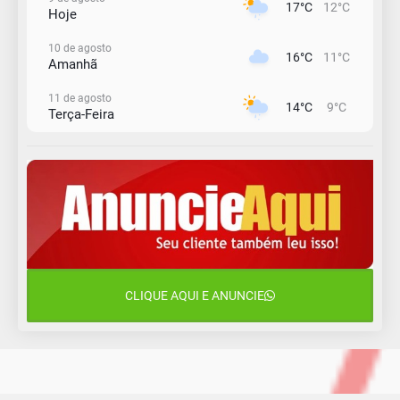
17°C
12°C
Hoje
10 de agosto
16°C
11°C
Amanhã
11 de agosto
14°C
9°C
Terça-Feira
12 de agosto
13°C
11°C
Quarta-Feira
13 de agosto
17°C
12°C
Quinta-Feira
14 de agosto
18°C
16°C
Sexta-Feira
CLIQUE AQUI E ANUNCIE
15 de agosto
18°C
18°C
Sábado