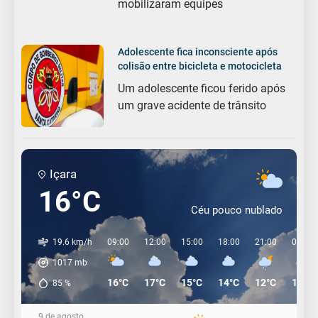
mobilizaram equipes
Adolescente fica inconsciente após
colisão entre bicicleta e motocicleta
Um adolescente ficou ferido após
um grave acidente de trânsito
Içara
16°C
Céu pouco nublado
19.6 km/h
09:00
12:00
15:00
18:00
21:00
00:00
1017
mb
16°C
17°C
15°C
14°C
12°C
12°C
85
%
9 de agosto