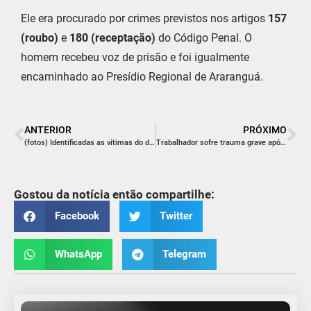
Ele era procurado por crimes previstos nos artigos
157
(roubo)
e
180 (receptação)
do Código Penal. O
homem recebeu voz de prisão e foi igualmente
encaminhado ao Presídio Regional de Araranguá.
ANTERIOR
PRÓXIMO
(fotos) Identificadas as vítimas do duplo homicídio em Criciúma
Trabalhador sofre trauma grave após árvore cair sobre ele
Gostou da notícia então compartilhe:
Facebook
Twitter
WhatsApp
Telegram