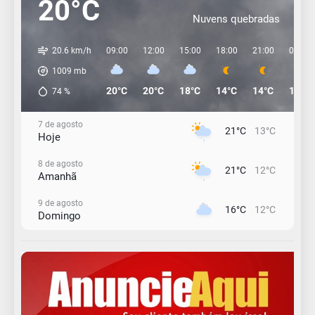
20°C
Nuvens quebradas
20.6 km/h
09:00
12:00
15:00
18:00
21:00
00:00
1009
mb
20°C
20°C
18°C
14°C
14°C
13°C
74
%
7 de agosto
21°C
13°C
Hoje
8 de agosto
21°C
12°C
Amanhã
9 de agosto
16°C
12°C
Domingo
10 de agosto
15°C
11°C
Segunda-Feira
11 de agosto
15°C
8°C
Terça-Feira