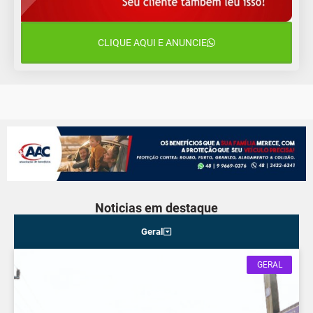
12 de agosto
15°C
11°C
Quarta-Feira
CLIQUE AQUI E ANUNCIE
13 de agosto
19°C
13°C
Quinta-Feira
Noticias em destaque
Geral
GERAL