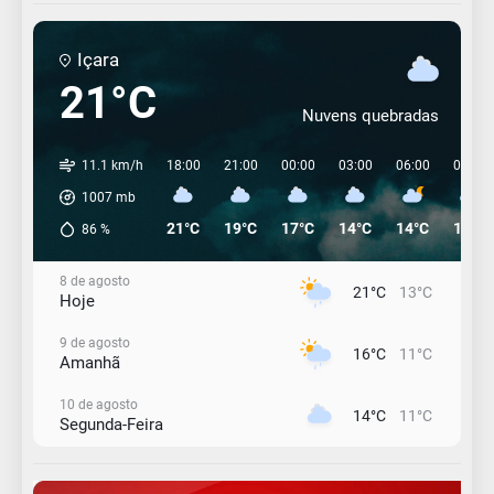
Içara
21°C
Nuvens quebradas
11.1 km/h
18:00
21:00
00:00
03:00
06:00
09:00
1007
mb
21°C
19°C
17°C
14°C
14°C
14°C
86
%
8 de agosto
21°C
13°C
Hoje
9 de agosto
16°C
11°C
Amanhã
10 de agosto
14°C
11°C
Segunda-Feira
11 de agosto
15°C
10°C
Terça-Feira