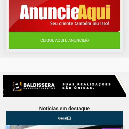
12 de agosto
15°C
11°C
Quarta-Feira
13 de agosto
19°C
14°C
Quinta-Feira
CLIQUE AQUI E ANUNCIE
14 de agosto
18°C
15°C
Sexta-Feira
Noticias em destaque
Geral