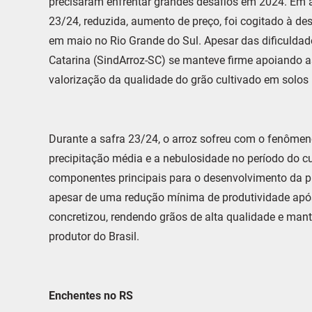
precisaram enfrentar grandes desafios em 2024. Em 
23/24, reduzida, aumento de preço, foi cogitado à de
em maio no Rio Grande do Sul. Apesar das dificuldade
Catarina (SindArroz-SC) se manteve firme apoiando as
valorização da qualidade do grão cultivado em solos b
Durante a safra 23/24, o arroz sofreu com o fenômeno
precipitação média e a nebulosidade no período do c
componentes principais para o desenvolvimento da pla
apesar de uma redução mínima de produtividade após 
concretizou, rendendo grãos de alta qualidade e ma
produtor do Brasil.
Enchentes no RS