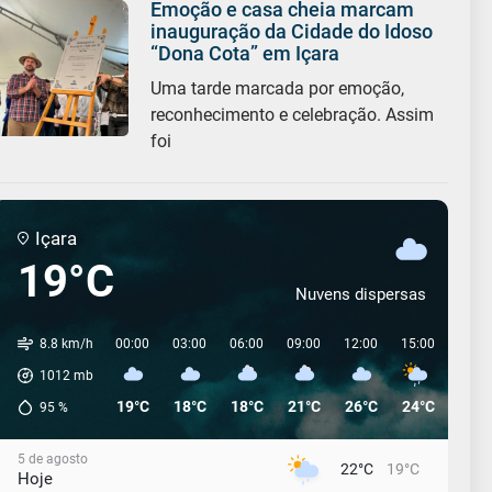
Emoção e casa cheia marcam
inauguração da Cidade do Idoso
“Dona Cota” em Içara
Uma tarde marcada por emoção,
reconhecimento e celebração. Assim
foi
Içara
19°C
Nuvens dispersas
8.8 km/h
00:00
03:00
06:00
09:00
12:00
15:00
18:0
1012
mb
19°C
18°C
18°C
21°C
26°C
24°C
22°C
95
%
5 de agosto
22°C
19°C
Hoje