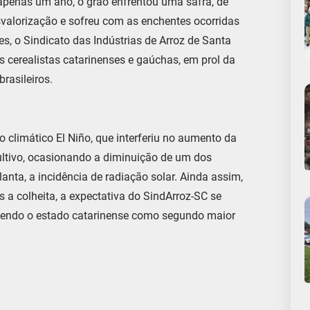
apenas um ano, o grão enfrentou uma safra, de
svalorização e sofreu com as enchentes ocorridas
s, o Sindicato das Indústrias de Arroz de Santa
 cerealistas catarinenses e gaúchas, em prol da
rasileiros.
 climático El Niño, que interferiu no aumento da
ultivo, ocasionando a diminuição de um dos
nta, a incidência de radiação solar. Ainda assim,
a colheita, a expectativa do SindArroz-SC se
ntendo o estado catarinense como segundo maior