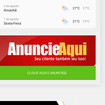
6 de agosto
27°C
17°C
Amanhã
7 de agosto
21°C
13°C
Sexta-Feira
8 de agosto
23°C
11°C
Sábado
9 de agosto
16°C
12°C
Domingo
10 de agosto
13°C
11°C
Segunda-Feira
11 de agosto
CLIQUE AQUI E ANUNCIE
15°C
10°C
Terça-Feira