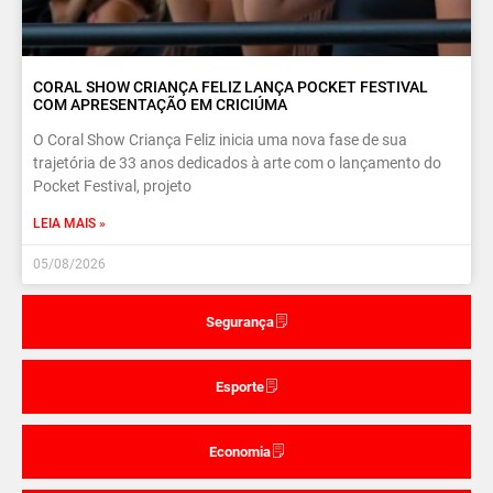
CORAL SHOW CRIANÇA FELIZ LANÇA POCKET FESTIVAL
COM APRESENTAÇÃO EM CRICIÚMA
O Coral Show Criança Feliz inicia uma nova fase de sua
trajetória de 33 anos dedicados à arte com o lançamento do
Pocket Festival, projeto
LEIA MAIS »
05/08/2026
Segurança
Esporte
Economia