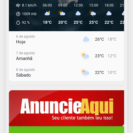
8.1 km/h
06:00
09:00
12:00
15:00
18:00
21:00
1009
mb
18°C
20°C
25°C
25°C
22°C
22°C
92
%
6 de agosto
26°C
18°C
Hoje
7 de agosto
23°C
12°C
Amanhã
8 de agosto
22°C
10°C
Sábado
9 de agosto
16°C
12°C
Domingo
10 de agosto
14°C
11°C
Segunda-Feira
11 de agosto
15°C
8°C
Terça-Feira