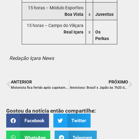
15 horas – Módulo Esportivo
Boa Vista
x
Juventus
15 horas – Campo do Viliçara
Real Içara
x
Os
Perkas
Redação Içara News
ANTERIOR
PRÓXIMO
Motorista fica ferido após capotamento na BR-101 em Içara
Amistoso: Brasil x Japão às 7h20 desta segunda-feira
Gostou da notícia então compartilhe:
Facebook
Twitter
WhatsApp
Telegram