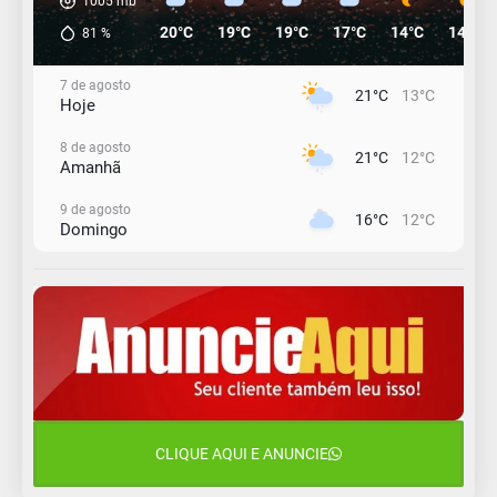
1005
mb
20°C
19°C
19°C
17°C
14°C
14°C
81
%
7 de agosto
21°C
13°C
Hoje
8 de agosto
21°C
12°C
Amanhã
9 de agosto
16°C
12°C
Domingo
10 de agosto
15°C
11°C
Segunda-Feira
11 de agosto
15°C
8°C
Terça-Feira
12 de agosto
15°C
11°C
Quarta-Feira
CLIQUE AQUI E ANUNCIE
13 de agosto
19°C
13°C
Quinta-Feira