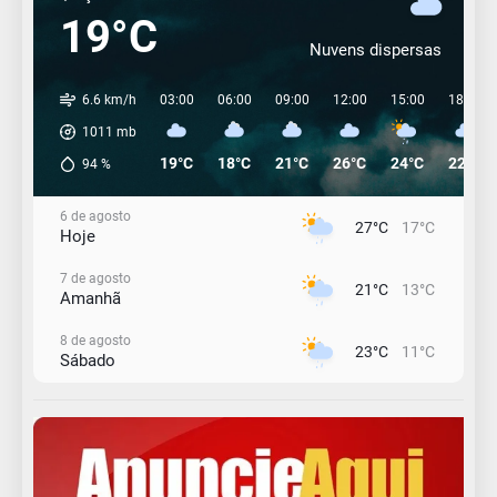
19°C
Nuvens dispersas
6.6 km/h
03:00
06:00
09:00
12:00
15:00
18:00
1011
mb
19°C
18°C
21°C
26°C
24°C
22°C
94
%
6 de agosto
27°C
17°C
Hoje
7 de agosto
21°C
13°C
Amanhã
8 de agosto
23°C
11°C
Sábado
9 de agosto
16°C
12°C
Domingo
10 de agosto
13°C
11°C
Segunda-Feira