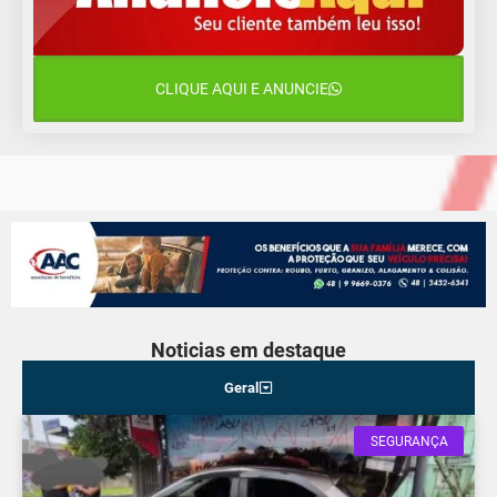
11 de agosto
15°C
10°C
Terça-Feira
CLIQUE AQUI E ANUNCIE
12 de agosto
14°C
9°C
Quarta-Feira
Noticias em destaque
Geral
SEGURANÇA